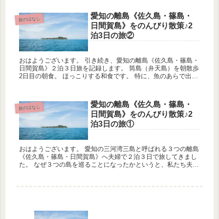
愛知の離島《佐久島・篠島・
旅のはなし
日間賀島》をのんびり散策♪2
泊3日の旅②
おはようございます。 引き続き、愛知の離島《佐久島・篠島・
日間賀島》２泊３日旅を記録します。 筒島（弁天島）を朝散歩
2日目の朝食。 ほっこりする和食です。 特に、魚のあらで出汁
を取った味噌汁が絶品でした。 そういえば、千早茜さんは『し
つこ...
愛知の離島《佐久島・篠島・
旅のはなし
日間賀島》をのんびり散策♪2
泊3日の旅①
おはようございます。 愛知の三河湾三島と呼ばれる３つの離島
《佐久島・篠島・日間賀島》へ夫婦で２泊３日で旅してきまし
た。 なぜ３つの島を巡ることになったかというと、私たち夫婦
が”島好き”だからです。 以前に新婚旅行でしまなみ海道を5泊6
日かけ...